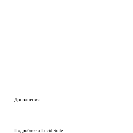
Умная схематизация
Lucidspark
Виртуальная доска для лучших идей
airfocus
Управление продуктами и дорожные карты
Дополнения
Подробнее о Lucid Suite