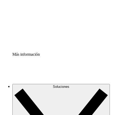
infraestructura de nube
Acelerador de Procesos
Estandariza y mejora el control de la documentación de
procesos
Enterprise Shield
Añade una capa de seguridad reforzada y control
detallado.
Más información
Soluciones