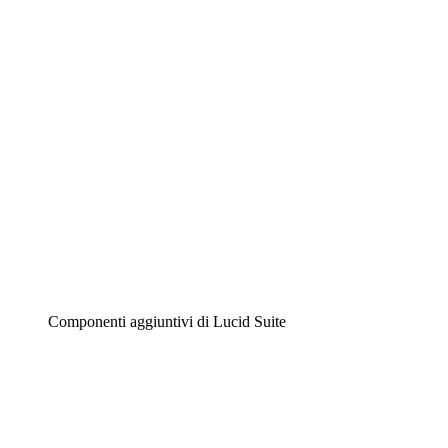
Diagrammi intelligenti
Lucidspark
Lavagna virtuale
Airfocus
Gestione del prodotto e roadmap
Componenti aggiuntivi di Lucid Suite
Acceleratore cloud
Comprendi e pianifica meglio i futuri cambiamenti della tu
Acceleratore di processo