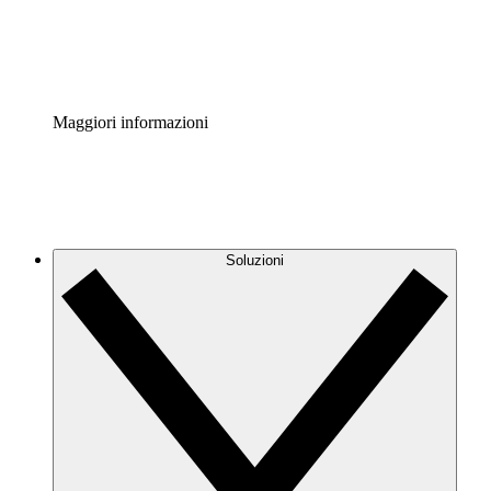
Standardizza e migliora la governance della documentazio
Enterprise Shield
Aggiungi un livello avanzato di sicurezza rafforzata e con
Maggiori informazioni
Soluzioni