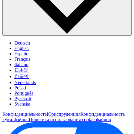
Deutsch
English
Español
Français
Italiano
日本語
한국인
Nederlands
Polski
Português
Pусский
Svenska
Конфиденциальность
Юриспруденция
Конфиденциальность
куки-файлов
Политика использования cookie-файлов