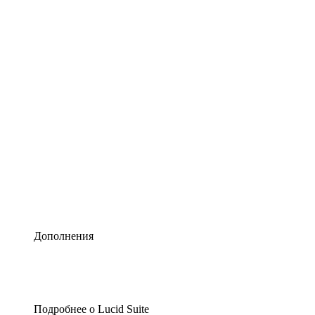
Умная схематизация
Lucidspark
Виртуальная доска для лучших идей
airfocus
Управление продуктами и дорожные карты
Дополнения
Подробнее о Lucid Suite