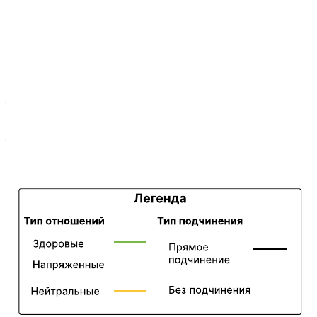
Этот шаблон поможет вам:
— найти оптимальный путь к продаже, если ваш
потенциальный клиент — компания с представительствами
по всему миру;
— наглядно показать отношения, которые не найти в
стандартной органиграмме;
— обнаружить важную информацию, скрытую в глубинах
традиционных CRM-систем.
Просто откройте наш шаблон и подстройте его под нужды
своего проекта.
Похожие шаблоны