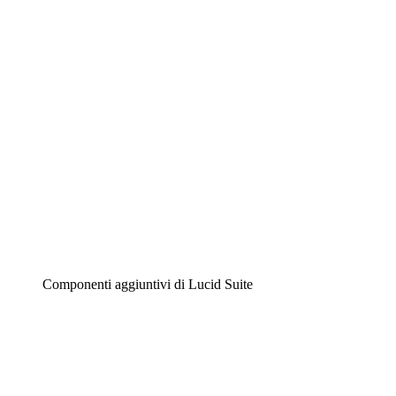
Diagrammi intelligenti
Lucidspark
Lavagna virtuale
Airfocus
Gestione del prodotto e roadmap
Componenti aggiuntivi di Lucid Suite
Acceleratore cloud
Comprendi e pianifica meglio i futuri cambiamenti della
tua infrastruttura cloud.
Acceleratore di processo