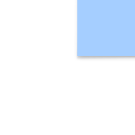
Organizzare i dati qualitativi.
Esprimere in modo articolato ciò che sai di un certo tipo di
utente.
Creare empatia per un tipo di utente o profilo.
Apri questo modello e aggiungi contenuti per adattare questa mappa
di empatia vuota al tuo caso d'uso.
Modelli correlati