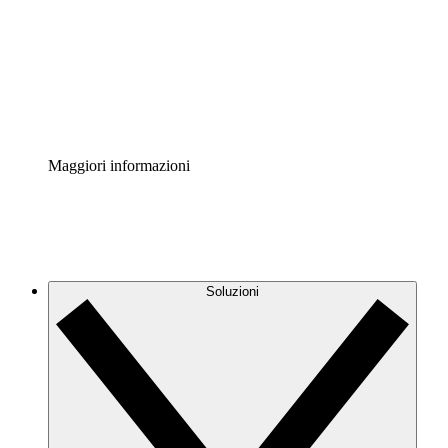
Standardizza e migliora la governance della
documentazione dei processi.
Enterprise Shield
Aggiungi un livello avanzato di sicurezza rafforzata e
controllo granulare.
Maggiori informazioni
Soluzioni