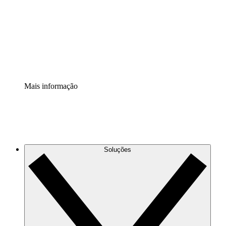
Padronize e melhore a governança da documentação de
processos.
Extensão de segurança
Adicione uma camada de segurança reforçada e
controle granular.
Mais informação
Soluções