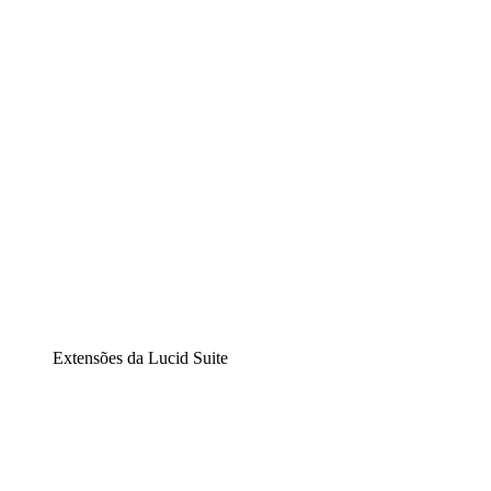
Diagramação inteligente
Lucidspark
Lousa interativa virtual
airfocus
Gestão de produtos e roadmaps
Extensões da Lucid Suite
Extensão Nuvem
Entenda e planeje melhor as mudanças futuras em sua
infraestrutura de nuvem.
Extensão Processos