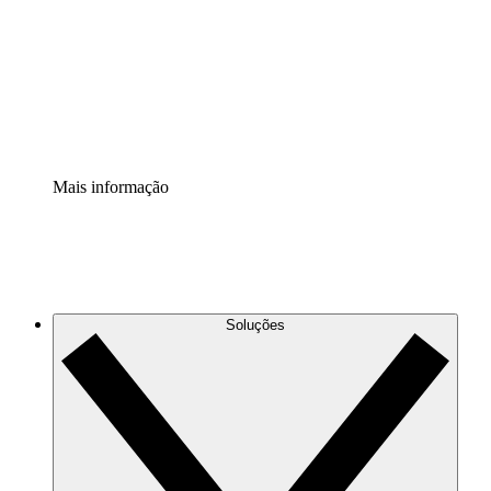
Padronize e melhore a governança da documentação de
processos.
Extensão de segurança
Adicione uma camada de segurança reforçada e
controle granular.
Mais informação
Soluções