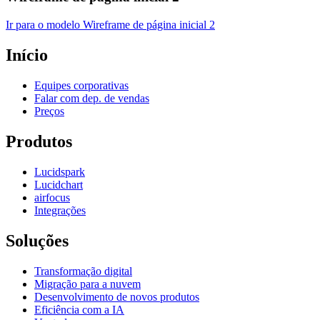
Ir para o modelo Wireframe de página inicial 2
Início
Equipes corporativas
Falar com dep. de vendas
Preços
Produtos
Lucidspark
Lucidchart
airfocus
Integrações
Soluções
Transformação digital
Migração para a nuvem
Desenvolvimento de novos produtos
Eficiência com a IA