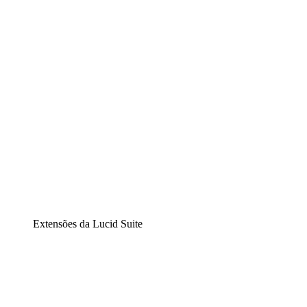
Diagramação inteligente
Lucidspark
Lousa interativa virtual
airfocus
Gestão de produtos e roadmaps
Extensões da Lucid Suite
Extensão Nuvem
Entenda e planeje melhor as mudanças futuras em sua
infraestrutura de nuvem.
Extensão Processos