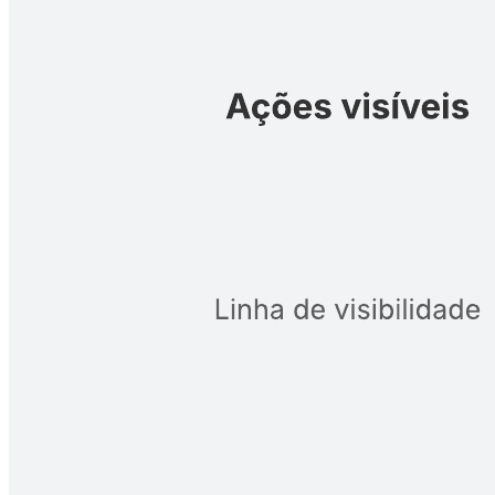
Use um projeto de serviço para mapear seu processo a partir da
perspectiva do cliente. Esta análise minuciosa do processo vai ajudá-
lo a oferecer o melhor serviço.
Modelos relacionados