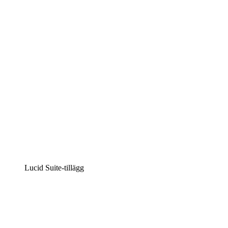
Intelligent diagramskapande
Lucidspark
Virtuell whiteboardanvändning
airfocus
Produkthantering och skapande av färdplaner
Lucid Suite-tillägg
Molnaccelerator
Förstå och planera bättre för framtida förändringar av din 
Processaccelerator