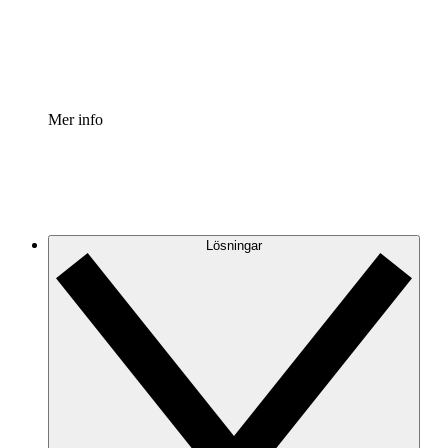
Standardisera och förbättra styrningen av processdokumen
Enterprise shield
Lägg till ett förbättrat lager av förstärkt säkerhet och detal
Mer info
Lösningar