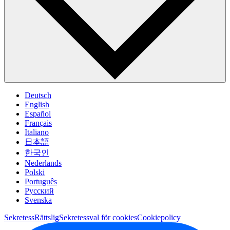
Deutsch
English
Español
Français
Italiano
日本語
한국인
Nederlands
Polski
Português
Pусский
Svenska
Sekretess
Rättslig
Sekretessval för cookies
Cookiepolicy