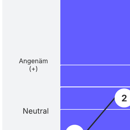
Inled processen med att utveckla angenäma upplevelser genom att
skapa en karta över kundresan. Registrera handlingar, känslor och
tankar som en kund eller användare upplever när de använder en
produkt eller går igenom en process.
Vad är en kundresekarta?