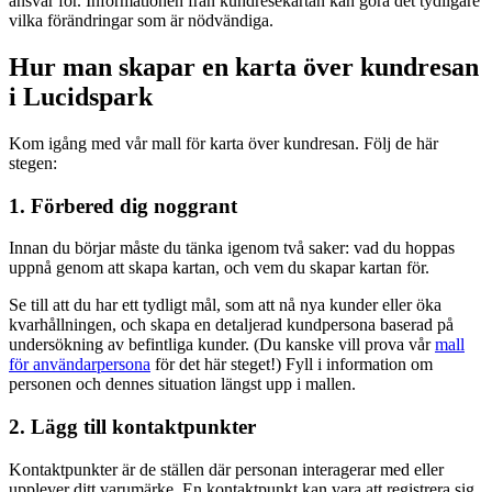
ansvar för. Informationen från kundresekartan kan göra det tydligare
vilka förändringar som är nödvändiga.
Hur man skapar en karta över kundresan
i Lucidspark
Kom igång med vår mall för karta över kundresan. Följ de här
stegen:
1. Förbered dig noggrant
Innan du börjar måste du tänka igenom två saker: vad du hoppas
uppnå genom att skapa kartan, och vem du skapar kartan för.
Se till att du har ett tydligt mål, som att nå nya kunder eller öka
kvarhållningen, och skapa en detaljerad kundpersona baserad på
undersökning av befintliga kunder. (Du kanske vill prova vår
mall
för användarpersona
för det här steget!) Fyll i information om
personen och dennes situation längst upp i mallen.
2. Lägg till kontaktpunkter
Kontaktpunkter är de ställen där personan interagerar med eller
upplever ditt varumärke. En kontaktpunkt kan vara att registrera sig