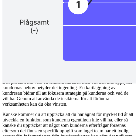
För att ditt företag ska lyckas måste du göra dina kunder nöjda – och
för att göra dem nöjda måste du förstå dem. En karta över kundresan
kan hjälpa dig.
Den här mallen
för en kundresekarta
hjälper dig att kartlägga en
hypotetisk kunds upplevelse av ditt företag. Du kartlägger
kontaktpunkter i din tjänst och hur kunden kan reagera på dem, och
samlar in insikter längs vägen. Denna process hjälper dig att förädla
kundserviceupplevelsen till något sömlöst som inspirerar till
varumärkeslojalitet.
Fördelar med kartläggning av kundresan
Din produkt må vara ett tekniskt mirakel, men om den inte uppfyller
kundernas behov betyder det ingenting. En kartläggning av
kundresan bidrar till att fokusera strategin på kunderna och vad de
vill ha. Genom att använda de insikterna för att förändra
verksamheten kan du öka vinsten.
Kanske kommer du att upptäcka att du har ägnat för mycket tid åt att
utveckla en funktion som kunderna egentligen inte vill ha, eller så
kanske du upptäcker att något som kunderna efterfrågar försenas
eftersom det finns en specifik uppgift som inget team har ett tydligt