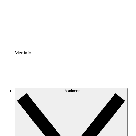
Processaccelerator
Standardisera och förbättra styrningen av
processdokumentation.
Enterprise shield
Lägg till ett förbättrat lager av förstärkt säkerhet och
detaljerad kontroll.
Mer info
Lösningar