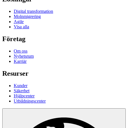
Digital transformation
Molnmigrering
Agile
Visa alla
Företag
Om oss
Nyhetsrum
Karriär
Resurser
Kunder
Säkerhet
Hjälpcenter
Utbildningscenter