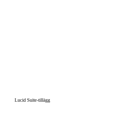
Intelligent diagramskapande
Lucidspark
Virtuell whiteboardanvändning
airfocus
Produkthantering och skapande av färdplaner
Lucid Suite-tillägg
Molnaccelerator
Förstå och planera bättre för framtida förändringar av
din molninfrastruktur.