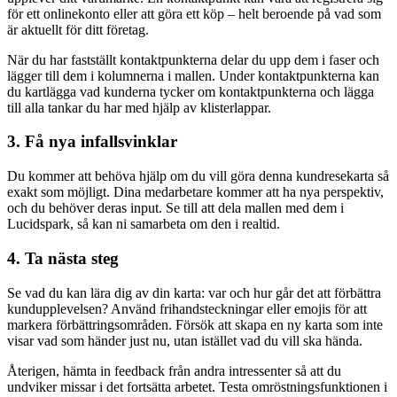
för ett onlinekonto eller att göra ett köp – helt beroende på vad som
är aktuellt för ditt företag.
När du har fastställt kontaktpunkterna delar du upp dem i faser och
lägger till dem i kolumnerna i mallen. Under kontaktpunkterna kan
du kartlägga vad kunderna tycker om kontaktpunkterna och lägga
till alla tankar du har med hjälp av klisterlappar.
3. Få nya infallsvinklar
Du kommer att behöva hjälp om du vill göra denna kundresekarta så
exakt som möjligt. Dina medarbetare kommer att ha nya perspektiv,
och du behöver deras input. Se till att dela mallen med dem i
Lucidspark, så kan ni samarbeta om den i realtid.
4. Ta nästa steg
Se vad du kan lära dig av din karta: var och hur går det att förbättra
kundupplevelsen? Använd frihandsteckningar eller emojis för att
markera förbättringsområden. Försök att skapa en ny karta som inte
visar vad som händer just nu, utan istället vad du vill ska hända.
Återigen, hämta in feedback från andra intressenter så att du
undviker missar i det fortsätta arbetet. Testa omröstningsfunktionen i