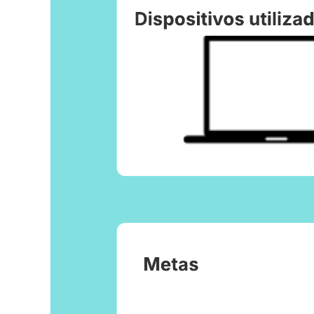
Este modelo de perfil de usuário pode ajudá-lo a:
Resumir e otimizar pesquisas sobre usuários em um formato
acessível.
Mostrar metas e pontos problemáticos de usuários.
Colaborar com pessoas para compartilhar suas pesquisas de