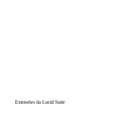
Diagramação inteligente
Lucidspark
Lousa interativa virtual
airfocus
Gestão de produtos e roadmaps
Extensões da Lucid Suite
Extensão Nuvem
Entenda e planeje melhor as mudanças futuras em sua
infraestrutura de nuvem.
Extensão Processos