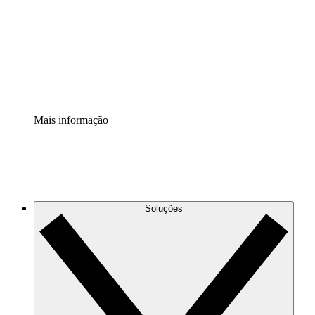
Padronize e melhore a governança da documentação de
processos.
Extensão de segurança
Adicione uma camada de segurança reforçada e
controle granular.
Mais informação
Soluções