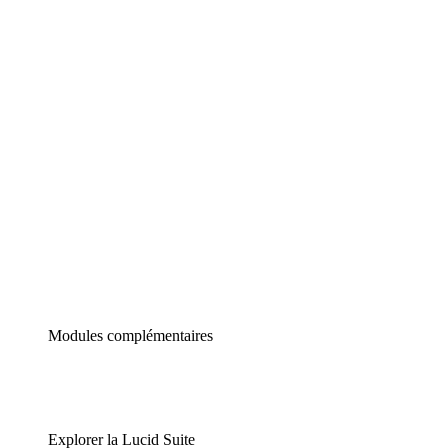
Diagrammes intelligents
Lucidspark
Tableau blanc virtuel
airfocus
Gestion de produit et roadmapping
Modules complémentaires
Explorer la Lucid Suite