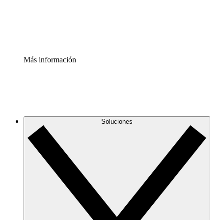
Estandariza y mejora el control de la documentación de p
Enterprise Shield
Añade una capa de seguridad reforzada y control detallad
Más información
Soluciones