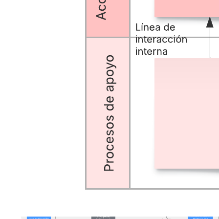
ayudarte a realizar lo siguiente:
Visualizar las conexiones entre los servicios y los procesos
que tienen lugar durante el recorrido de un cliente.
Mostrar las ineficiencias o debilidades de tu proceso actual.
Trazar procesos ideales (futuros) para mejorar la experiencia
del cliente.
Abre esta plantilla y añade contenido para personalizar este modelo
de servicio con línea de tiempo según tu caso de uso.
Plantillas relacionadas