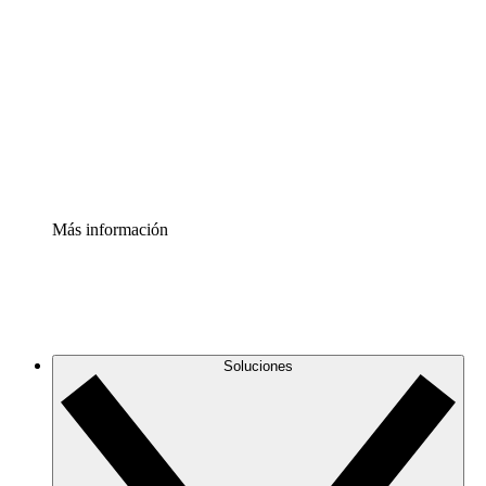
infraestructura de nube
Acelerador de Procesos
Estandariza y mejora el control de la documentación de
procesos
Enterprise Shield
Añade una capa de seguridad reforzada y control
detallado.
Más información
Soluciones