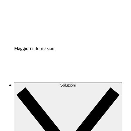
Standardizza e migliora la governance della
documentazione dei processi.
Enterprise Shield
Aggiungi un livello avanzato di sicurezza rafforzata e
controllo granulare.
Maggiori informazioni
Soluzioni