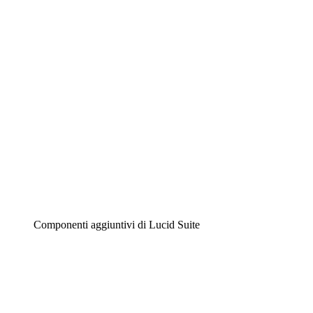
Diagrammi intelligenti
Lucidspark
Lavagna virtuale
Airfocus
Gestione del prodotto e roadmap
Componenti aggiuntivi di Lucid Suite
Acceleratore cloud
Comprendi e pianifica meglio i futuri cambiamenti della
tua infrastruttura cloud.
Acceleratore di processo