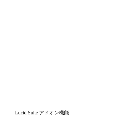
Lucidchart
複雑な内容をチームで分かりやすく理解できるイ
Lucidspark
チームが最高のアイデアを出し合い、行動につな
airfocus
プロダクト管理・ロードマップツール
Lucid Suite アドオン機能
クラウドアクセル
クラウドインフラに対する将来の変更をより良く