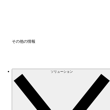
プロセスアクセル
プロセス文書化のガバナンスを標準化し、改善す
Enterprise Shield
強化されたセキュリティと詳細な制御を追加する
その他の情報
ソリューション