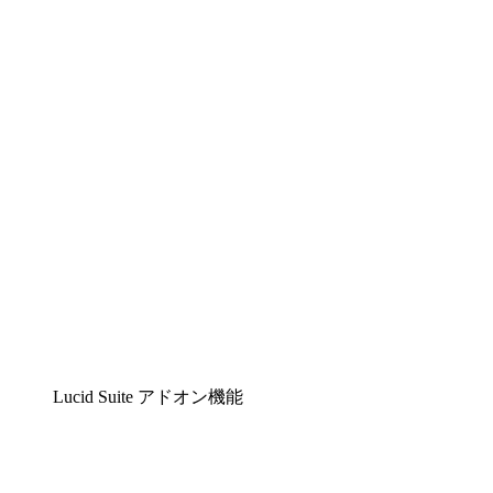
Lucidchart
複雑な内容をチームで分かりやすく理解できるイ
Lucidspark
チームが最高のアイデアを出し合い、行動につな
airfocus
プロダクト管理・ロードマップツール
Lucid Suite アドオン機能
クラウドアクセル
クラウドインフラに対する将来の変更をより良く