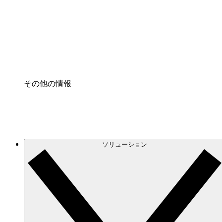
プロセスアクセル
プロセス文書化のガバナンスを標準化し、改善す
Enterprise Shield
強化されたセキュリティと詳細な制御を追加する
その他の情報
ソリューション