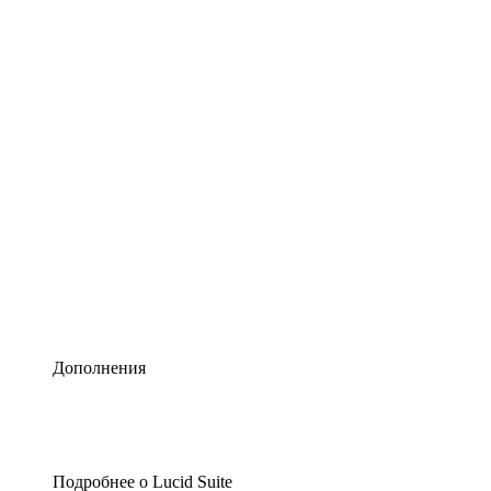
Умная схематизация
Lucidspark
Виртуальная доска для лучших идей
airfocus
Управление продуктами и дорожные карты
Дополнения
Подробнее о Lucid Suite