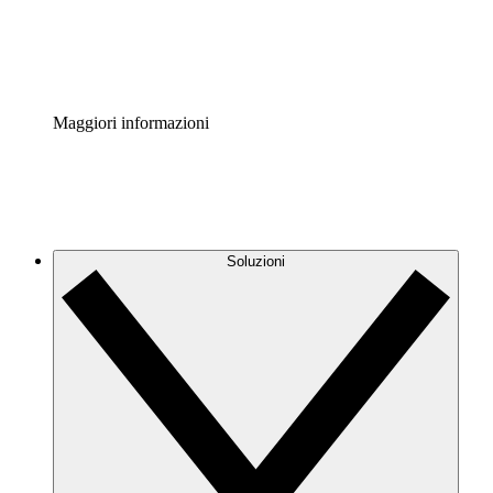
Standardizza e migliora la governance della documentazio
Enterprise Shield
Aggiungi un livello avanzato di sicurezza rafforzata e con
Maggiori informazioni
Soluzioni