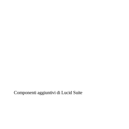
Diagrammi intelligenti
Lucidspark
Lavagna virtuale
Airfocus
Gestione del prodotto e roadmap
Componenti aggiuntivi di Lucid Suite
Acceleratore cloud
Comprendi e pianifica meglio i futuri cambiamenti della tu
Acceleratore di processo