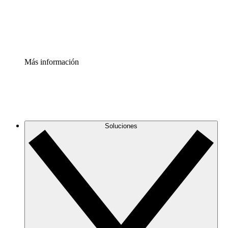
Estandariza y mejora el control de la documentación de p
Enterprise Shield
Añade una capa de seguridad reforzada y control detallad
Más información
Soluciones