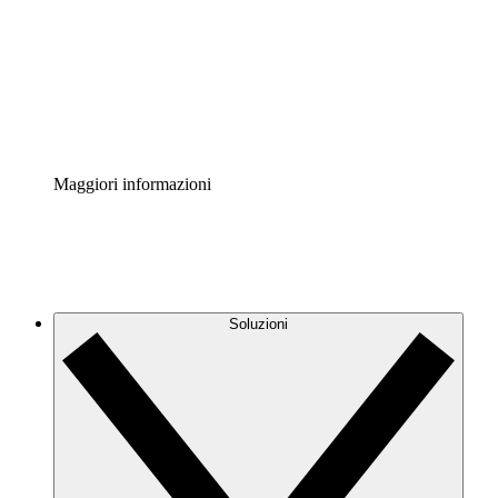
Standardizza e migliora la governance della
documentazione dei processi.
Enterprise Shield
Aggiungi un livello avanzato di sicurezza rafforzata e
controllo granulare.
Maggiori informazioni
Soluzioni