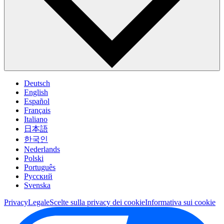
Deutsch
English
Español
Français
Italiano
日本語
한국인
Nederlands
Polski
Português
Pусский
Svenska
Privacy
Legale
Scelte sulla privacy dei cookie
Informativa sui cookie