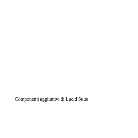
Diagrammi intelligenti
Lucidspark
Lavagna virtuale
Airfocus
Gestione del prodotto e roadmap
Componenti aggiuntivi di Lucid Suite
Acceleratore cloud
Comprendi e pianifica meglio i futuri cambiamenti della
tua infrastruttura cloud.
Acceleratore di processo