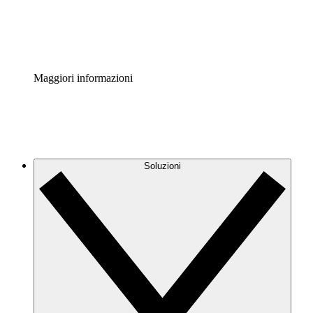
Standardizza e migliora la governance della documentazio
Enterprise Shield
Aggiungi un livello avanzato di sicurezza rafforzata e con
Maggiori informazioni
Soluzioni