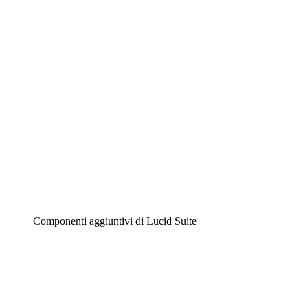
Diagrammi intelligenti
Lucidspark
Lavagna virtuale
Airfocus
Gestione del prodotto e roadmap
Componenti aggiuntivi di Lucid Suite
Acceleratore cloud
Comprendi e pianifica meglio i futuri cambiamenti della tu
Acceleratore di processo