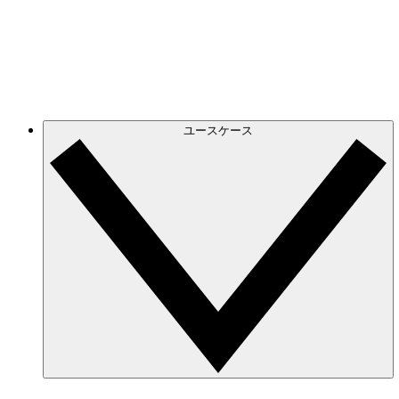
Azure
正確でダイナミックなクラウド図で進化する Azur
GCP
GCP 図を作成し、フィルタリングして、無駄な
ユースケース