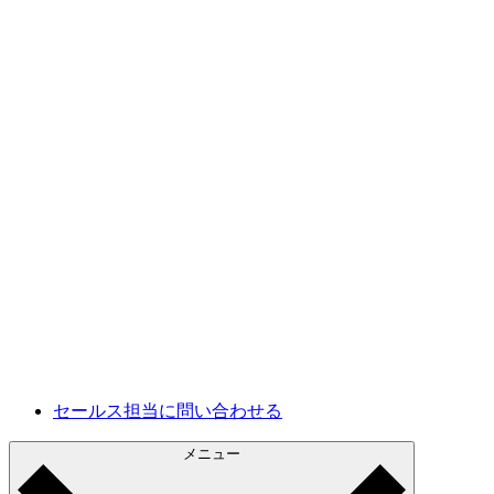
セキュリティとコンプライアンス
正確なクラウド図を準備して、リスクを最小限に
インシデント対応
クラウドアーキテクチャを改善し、ダウンタイム
社内での文書化
リアルタイムの文書化で常にチームで最新情報を
コンサルティング
コンサルタントがより早く手軽にクラウド環境を
将来の開発
現状を把握し、今後の改善計画に活用できます。
セールス担当に問い合わせる
メニュー