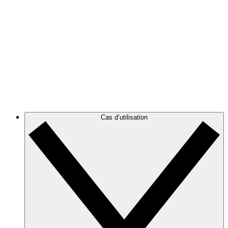
cloud.
Azure
Suivez l’évolution de votre infrastructure Azure grâce à
des diagrammes d’architecture cloud précis et
dynamiques.
GCP
Créez des diagrammes GCP, puis filtrez-les pour les
alléger et cibler les informations dont vous avez besoin.
Cas d’utilisation