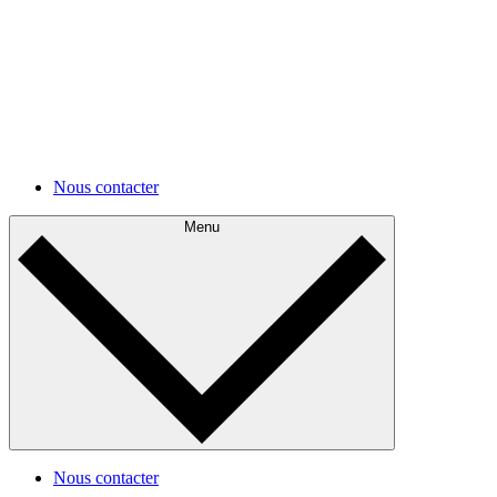
Développements futurs
Appréhendez votre architecture actuelle et planifiez ses
améliorations.
Autres cas d'utilisations
Autres cas d'utilisations
Nous contacter
Menu
Nous contacter