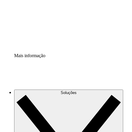
Extensão Processos
Padronize e melhore a governança da documentação de
processos.
Extensão de segurança
Adicione uma camada de segurança reforçada e
controle granular.
Mais informação
Soluções