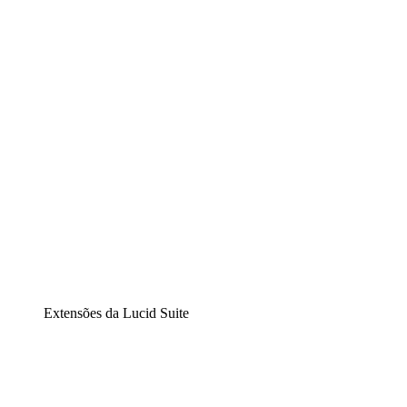
Lucidchart
Diagramação inteligente
Lucidspark
Lousa interativa virtual
airfocus
Gestão de produtos e roadmaps
Extensões da Lucid Suite
Extensão Nuvem
Entenda e planeje melhor as mudanças futuras em sua
infraestrutura de nuvem.