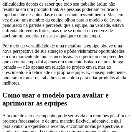
dificuldades depois de saber que todo seu trabalho árduo não
resultaria em um produto final. As pessoas poderiam ter ficado
rapidamente desanimadas e com bastante ressentimento. Mas, em
vez disso, um membro da equipe olhou para o modelo de árvore
pendurado na parede e percebeu que a equipe, na verdade, estava
enfrentando ventos fortes, mas que se dobrassem em vez de
quebrarem, poderiam resistir a qualquer contratempo.
Por meio da versatilidade de uma metáfora, a equipe obteve uma
nova perspectiva de sua situação e pôde vislumbrar oportunidades
em um momento de muitas incertezas. Isso permitiu compreender
que o contratempo foi apenas um momento isolado de uma longa
jornada — não apenas em relação ao projeto em si, mas ao
crescimento e à felicidade da própria equipe. E, consequentemente,
puderam retomar os trabalhos com ânimo para criar produtos ainda
melhores.
Como usar o modelo para avaliar e
aprimorar as equipes
A árvore de alto desempenho pode ser usada em reuniões pós-fim de
projetos fracassados, e de uma maneira flexível, adaptável e ágil
para avaliar a experiência recente, encontrar novas perspectivas e
ajudar os membros da equipe a descobrirem aprendizados que