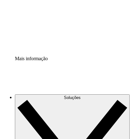
Extensão Processos
Padronize e melhore a governança da documentação de
processos.
Extensão de segurança
Adicione uma camada de segurança reforçada e
controle granular.
Mais informação
Soluções