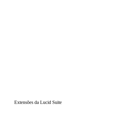
Lucidchart
Diagramação inteligente
Lucidspark
Lousa interativa virtual
airfocus
Gestão de produtos e roadmaps
Extensões da Lucid Suite
Extensão Nuvem
Entenda e planeje melhor as mudanças futuras em sua
infraestrutura de nuvem.