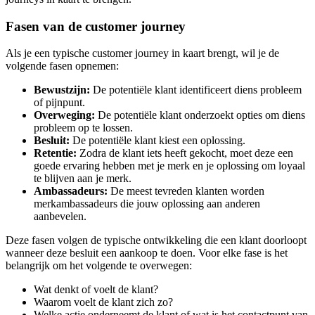
Fasen van de customer journey
Als je een typische customer journey in kaart brengt, wil je de
volgende fasen opnemen:
Bewustzijn:
De potentiële klant identificeert diens probleem
of pijnpunt.
Overweging:
De potentiële klant onderzoekt opties om diens
probleem op te lossen.
Besluit:
De potentiële klant kiest een oplossing.
Retentie:
Zodra de klant iets heeft gekocht, moet deze een
goede ervaring hebben met je merk en je oplossing om loyaal
te blijven aan je merk.
Ambassadeurs:
De meest tevreden klanten worden
merkambassadeurs die jouw oplossing aan anderen
aanbevelen.
Deze fasen volgen de typische ontwikkeling die een klant doorloopt
wanneer deze besluit een aankoop te doen. Voor elke fase is het
belangrijk om het volgende te overwegen:
Wat denkt of voelt de klant?
Waarom voelt de klant zich zo?
Welke actie onderneemt de klant of wat is het contactpunt van