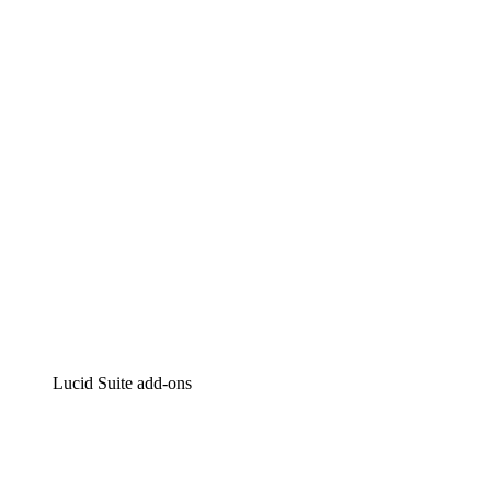
Lucidchart
Intelligente diagrammen
Lucidspark
Online whiteboard
airfocus
Product management en roadmapping
Lucid Suite add-ons
Cloud versneller
Begrijp en plan toekomstige veranderingen aan je cloud
infrastructuur beter