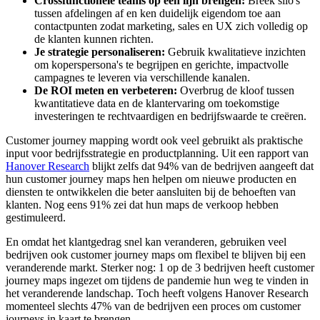
Crossfunctionele teams op één lijn brengen:
Breek silo's
tussen afdelingen af en ken duidelijk eigendom toe aan
contactpunten zodat marketing, sales en UX zich volledig op
de klanten kunnen richten.
Je strategie personaliseren:
Gebruik kwalitatieve inzichten
om koperspersona's te begrijpen en gerichte, impactvolle
campagnes te leveren via verschillende kanalen.
De ROI meten en verbeteren:
Overbrug de kloof tussen
kwantitatieve data en de klantervaring om toekomstige
investeringen te rechtvaardigen en bedrijfswaarde te creëren.
Customer journey mapping wordt ook veel gebruikt als praktische
input voor bedrijfsstrategie en productplanning. Uit een rapport van
Hanover Research
blijkt zelfs dat 94% van de bedrijven aangeeft dat
hun customer journey maps hen helpen om nieuwe producten en
diensten te ontwikkelen die beter aansluiten bij de behoeften van
klanten. Nog eens 91% zei dat hun maps de verkoop hebben
gestimuleerd.
En omdat het klantgedrag snel kan veranderen, gebruiken veel
bedrijven ook customer journey maps om flexibel te blijven bij een
veranderende markt. Sterker nog: 1 op de 3 bedrijven heeft customer
journey maps ingezet om tijdens de pandemie hun weg te vinden in
het veranderende landschap. Toch heeft volgens Hanover Research
momenteel slechts 47% van de bedrijven een proces om customer
journeys in kaart te brengen.