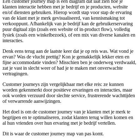
Een customer journey map is een diagram dat laat zien hoe je
klanten interactie hebben met je bedrijf en je producten, website
en/of diensten gebruiken. Hierop wordt stap voor stap de ervaring
van de klant met je merk gevisualiseerd, van kennismaking tot
verkooppunt. Afhankelijk van je bedrijf kan de gebruikerservaring
puur digitaal zijn (zoals een website of in-product flow), volledig
fysiek (zoals een winkelbezoek), of een mix van diverse kanalen en
interacties.
Denk eens terug aan de laatste keer dat je op reis was. Wat vond je
ervan? Was de vlucht prettig? Kon je gemakkelijk lekker eten en
fijne accommodatie vinden? Misschien ben je onderweg verdwaald,
zat je vast in slecht weer of had je te maken met onverwachte
vertragingen.
Customer journeys zijn vergelijkbaar met elke reis: ze kunnen
worden gekenmerkt door positieve ervaringen en interacties, maar
ook worden verzuurd door slechte service, frustrerende wachttijden
of verwarrende aanwijzingen.
Het doel is om de customer journey van je klanten met je merk te
begrijpen en te optimaliseren, zodat klanten terug willen komen en
al hun vrienden over hun ervaring met je bedrijf vertellen.
Dit is waar de customer journey map van pas komt.