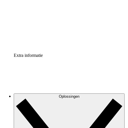
Processversneller
Standaardiseer en verbeter de beheer van
procesdocumentatie
Enterprise shield
Voeg een extra laag versterkte beveiliging en controle
toe
Extra informatie
Oplossingen