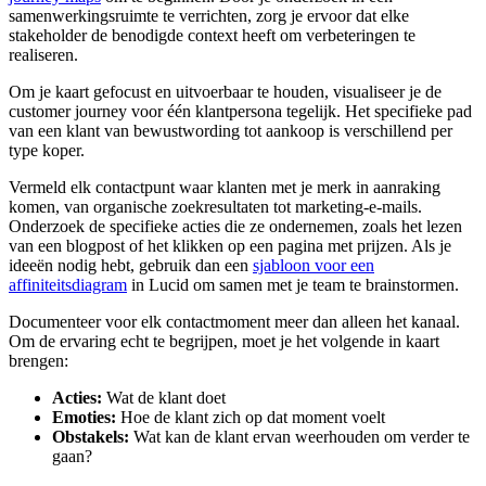
samenwerkingsruimte te verrichten, zorg je ervoor dat elke
stakeholder de benodigde context heeft om verbeteringen te
realiseren.
Om je kaart gefocust en uitvoerbaar te houden, visualiseer je de
customer journey voor één klantpersona tegelijk. Het specifieke pad
van een klant van bewustwording tot aankoop is verschillend per
type koper.
Vermeld elk contactpunt waar klanten met je merk in aanraking
komen, van organische zoekresultaten tot marketing-e-mails.
Onderzoek de specifieke acties die ze ondernemen, zoals het lezen
van een blogpost of het klikken op een pagina met prijzen. Als je
ideeën nodig hebt, gebruik dan een
sjabloon voor een
affiniteitsdiagram
in Lucid om samen met je team te brainstormen.
Documenteer voor elk contactmoment meer dan alleen het kanaal.
Om de ervaring echt te begrijpen, moet je het volgende in kaart
brengen:
Acties:
Wat de klant doet
Emoties:
Hoe de klant zich op dat moment voelt
Obstakels:
Wat kan de klant ervan weerhouden om verder te
gaan?