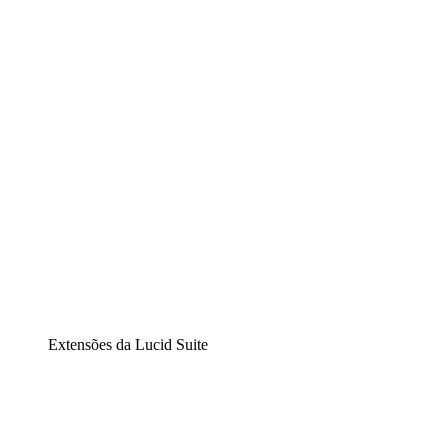
Lucidchart
Diagramação inteligente
Lucidspark
Lousa interativa virtual
airfocus
Gestão de produtos e roadmaps
Extensões da Lucid Suite
Extensão Nuvem
Entenda e planeje melhor as mudanças futuras em sua
infraestrutura de nuvem.