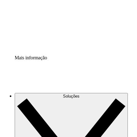
Extensão Processos
Padronize e melhore a governança da documentação de
processos.
Extensão de segurança
Adicione uma camada de segurança reforçada e
controle granular.
Mais informação
Soluções