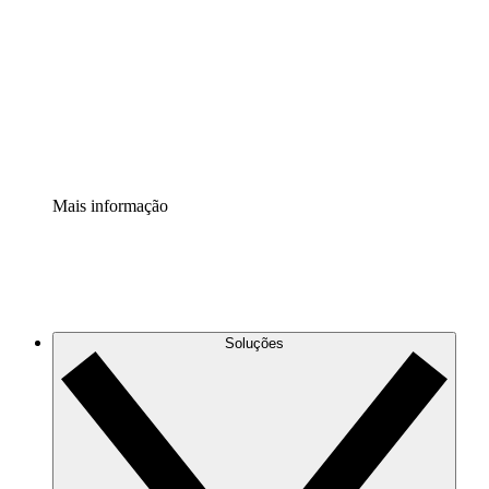
Extensão Processos
Padronize e melhore a governança da documentação de
processos.
Extensão de segurança
Adicione uma camada de segurança reforçada e
controle granular.
Mais informação
Soluções