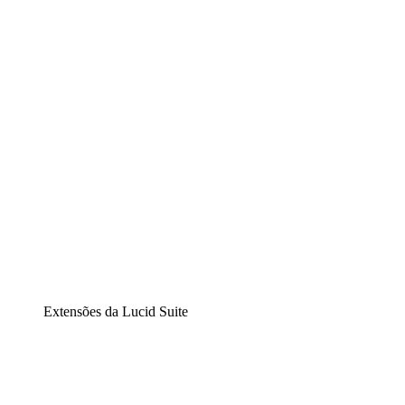
Lucidchart
Diagramação inteligente
Lucidspark
Lousa interativa virtual
airfocus
Gestão de produtos e roadmaps
Extensões da Lucid Suite
Extensão Nuvem
Entenda e planeje melhor as mudanças futuras em sua
infraestrutura de nuvem.