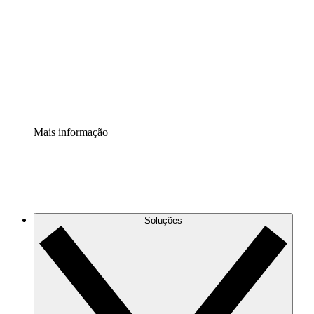
Extensão Processos
Padronize e melhore a governança da documentação de
processos.
Extensão de segurança
Adicione uma camada de segurança reforçada e
controle granular.
Mais informação
Soluções