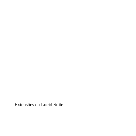
Lucidchart
Diagramação inteligente
Lucidspark
Lousa interativa virtual
airfocus
Gestão de produtos e roadmaps
Extensões da Lucid Suite
Extensão Nuvem
Entenda e planeje melhor as mudanças futuras em sua
infraestrutura de nuvem.