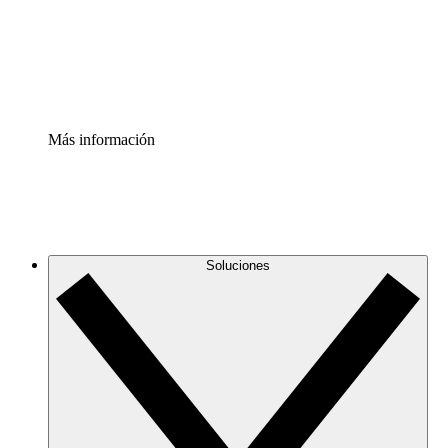
Acelerador de Procesos
Estandariza y mejora el control de la documentación de p
Enterprise Shield
Añade una capa de seguridad reforzada y control detallad
Más información
Soluciones