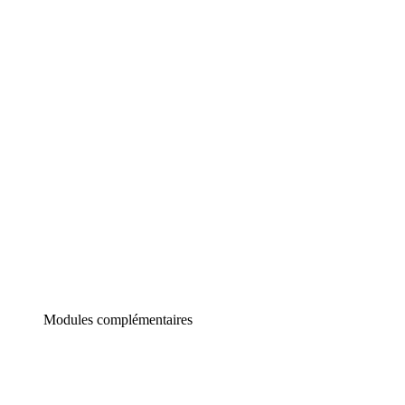
Lucidchart
Diagrammes intelligents
Lucidspark
Tableau blanc virtuel
airfocus
Gestion de produit et roadmapping
Modules complémentaires