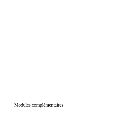
Lucidchart
Diagrammes intelligents
Lucidspark
Tableau blanc virtuel
airfocus
Gestion de produit et roadmapping
Modules complémentaires