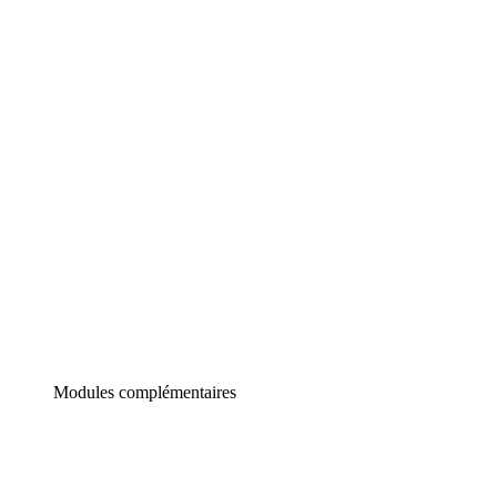
Lucidchart
Diagrammes intelligents
Lucidspark
Tableau blanc virtuel
airfocus
Gestion de produit et roadmapping
Modules complémentaires