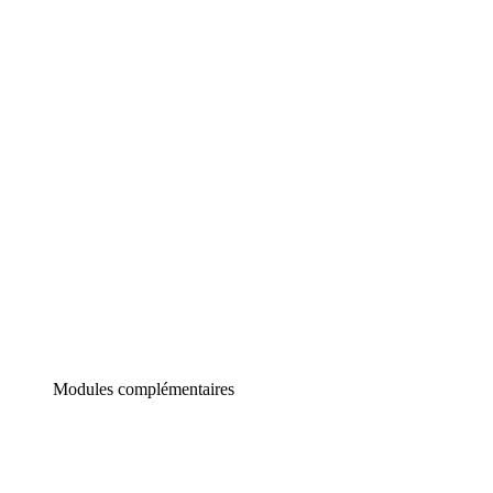
Lucidchart
Diagrammes intelligents
Lucidspark
Tableau blanc virtuel
airfocus
Gestion de produit et roadmapping
Modules complémentaires