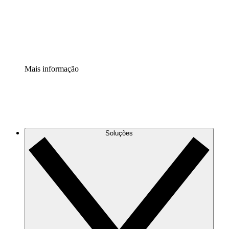
Padronize e melhore a governança da documentação de p
Extensão de segurança
Adicione uma camada de segurança reforçada e controle g
Mais informação
Soluções