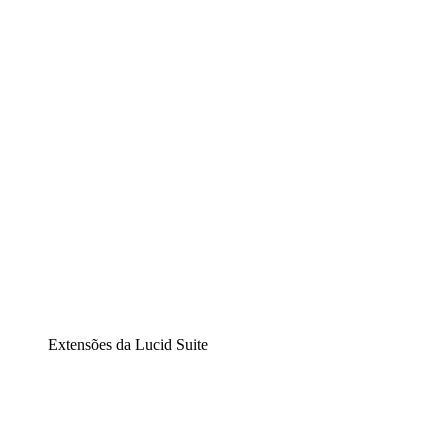
Lucidchart
Diagramação inteligente
Lucidspark
Lousa interativa virtual
airfocus
Gestão de produtos e roadmaps
Extensões da Lucid Suite
Extensão Nuvem
Entenda e planeje melhor as mudanças futuras em sua inf
Extensão Processos