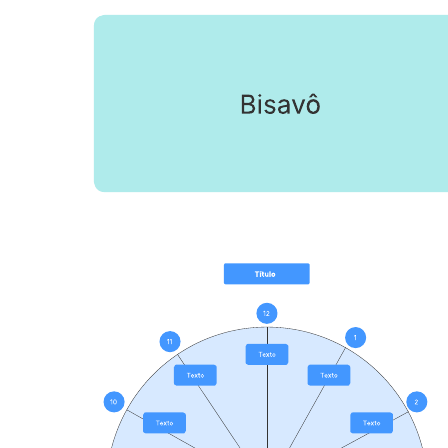
Descobrir parentes desconhecidos.
Entender melhor sua ancestralidade.
Abra este modelo e adicione conteúdo para personalizar o diagrama
de árvore genealógica (em forma de borboleta) de acordo com seu
caso de uso.
Modelos relacionados