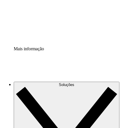
Padronize e melhore a governança da documentação de
processos.
Extensão de segurança
Adicione uma camada de segurança reforçada e
controle granular.
Mais informação
Soluções