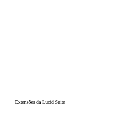
Diagramação inteligente
Lucidspark
Lousa interativa virtual
airfocus
Gestão de produtos e roadmaps
Extensões da Lucid Suite
Extensão Nuvem
Entenda e planeje melhor as mudanças futuras em sua
infraestrutura de nuvem.
Extensão Processos