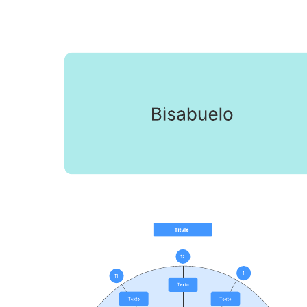
bowtie) puede ayudarte a lograr lo siguiente:
Representar tus vínculos familiares.
Descubrir familiares poco conocidos o desconocidos.
Comprender mejor tus ancestros.
Abre esta plantilla y añade contenido para personalizar este árbol
genealógico (genealogía con diagramas bowtie) según tu caso de
uso.
Plantillas relacionadas