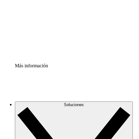
infraestructura de nube
Acelerador de Procesos
Estandariza y mejora el control de la documentación de
procesos
Enterprise Shield
Añade una capa de seguridad reforzada y control
detallado.
Más información
Soluciones