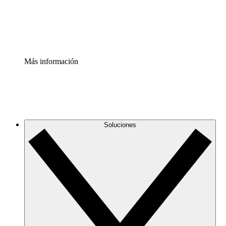
Estandariza y mejora el control de la documentación de p
Enterprise Shield
Añade una capa de seguridad reforzada y control detallad
Más información
Soluciones