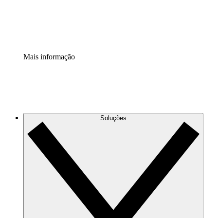
Padronize e melhore a governança da documentação de p
Extensão de segurança
Adicione uma camada de segurança reforçada e controle g
Mais informação
Soluções