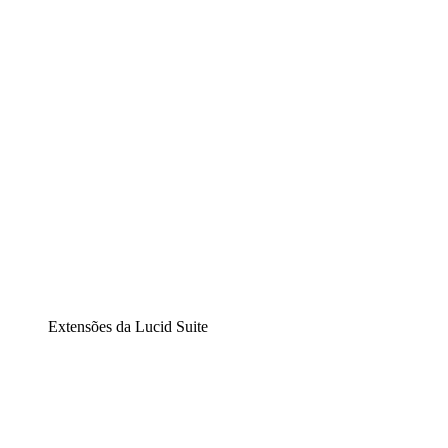
Diagramação inteligente
Lucidspark
Lousa interativa virtual
airfocus
Gestão de produtos e roadmaps
Extensões da Lucid Suite
Extensão Nuvem
Entenda e planeje melhor as mudanças futuras em sua inf
Extensão Processos