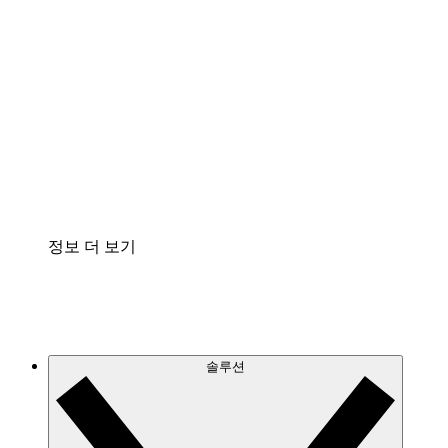
클라우드 인프라에 대한 이해도를 높이고 향후 변
화를 계획할 수 있습니다.
프로세스 액셀러레이터
프로세스 문서의 거버넌스를 표준화하고 개선할
수 있습니다.
Enterprise Shield
보안을 강화하고 세분화된 제어 계층을 추가할 수
있습니다.
정보 더 보기
솔루션