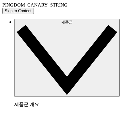
PINGDOM_CANARY_STRING
Skip to Content
제품군
제품군 개요
Lucidchart