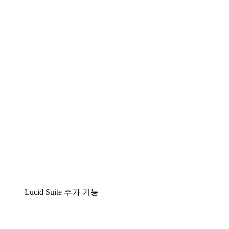
팀이 복잡성을 명확성으로 바꿀 수 있는 지능형 다
이어그램 작성 솔루션
Lucidspark
팀이 최고의 아이디어를 제시하고 실행할 수 있는
가상 화이트보드
airfocus
제품 관리 및 로드매핑
Lucid Suite 추가 기능
클라우드 액셀러레이터