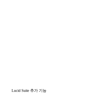
팀이 복잡성을 명확성으로 바꿀 수 있는 지능형 다
이어그램 작성 솔루션
Lucidspark
팀이 최고의 아이디어를 제시하고 실행할 수 있는
가상 화이트보드
airfocus
제품 관리 및 로드매핑
Lucid Suite 추가 기능
클라우드 액셀러레이터