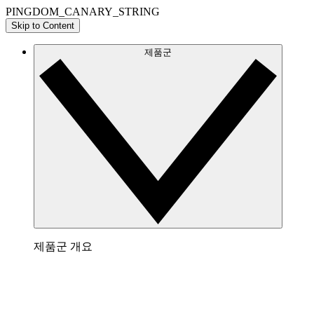
PINGDOM_CANARY_STRING
Skip to Content
제품군
제품군 개요
Lucidchart