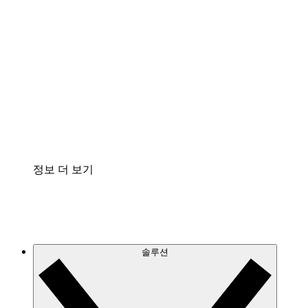
클라우드 인프라에 대한 이해도를 높이고 향후 변
화를 계획할 수 있습니다.
프로세스 액셀러레이터
프로세스 문서의 거버넌스를 표준화하고 개선할
수 있습니다.
Enterprise Shield
보안을 강화하고 세분화된 제어 계층을 추가할 수
있습니다.
정보 더 보기
솔루션