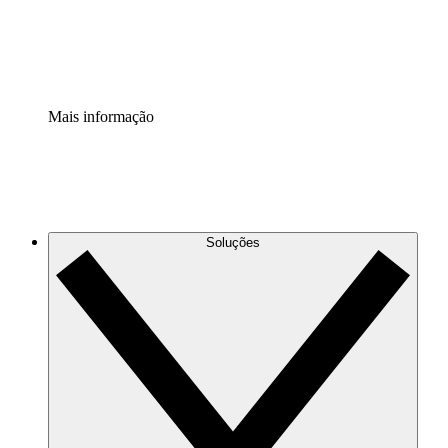
Padronize e melhore a governança da documentação de p
Extensão de segurança
Adicione uma camada de segurança reforçada e controle g
Mais informação
Soluções