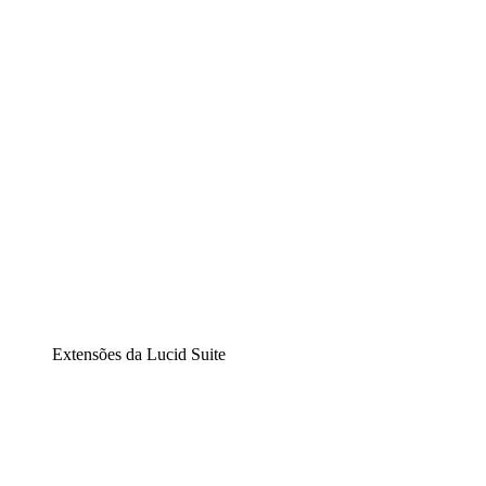
Diagramação inteligente
Lucidspark
Lousa interativa virtual
airfocus
Gestão de produtos e roadmaps
Extensões da Lucid Suite
Extensão Nuvem
Entenda e planeje melhor as mudanças futuras em sua inf
Extensão Processos