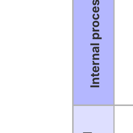
Breng je strategie in kaart met dit template van Lucidchart.
Visualiseer bedrijfsdoelen en werk uit welke stappen er genomen
moeten worden om deze te bereiken.
Gerelateerde sjablonen