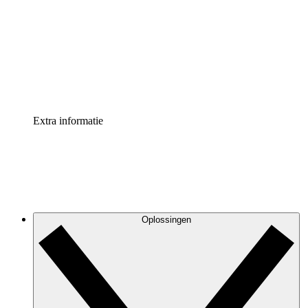
Processversneller
Standaardiseer en verbeter de beheer van
procesdocumentatie
Enterprise shield
Voeg een extra laag versterkte beveiliging en controle
toe
Extra informatie
Oplossingen