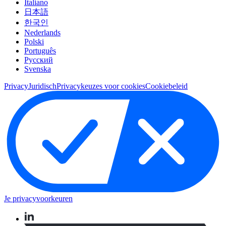
Italiano
日本語
한국인
Nederlands
Polski
Português
Pусский
Svenska
Privacy
Juridisch
Privacykeuzes voor cookies
Cookiebeleid
Je privacyvoorkeuren