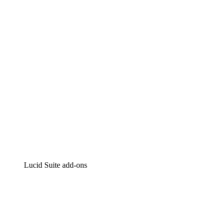
Intelligente diagrammen
Lucidspark
Online whiteboard
airfocus
Product management en roadmapping
Lucid Suite add-ons
Cloud versneller
Begrijp en plan toekomstige veranderingen aan je cloud
infrastructuur beter