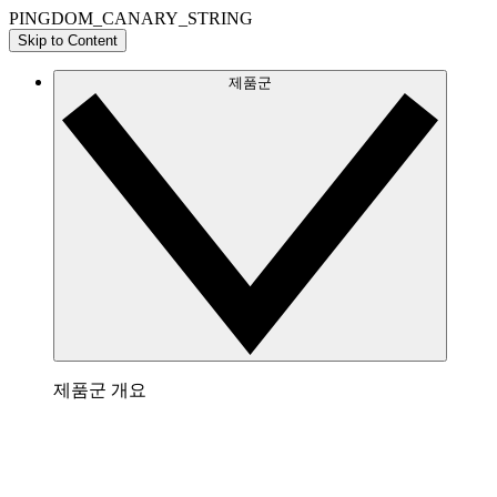
PINGDOM_CANARY_STRING
Skip to Content
제품군
제품군 개요
Lucidchart