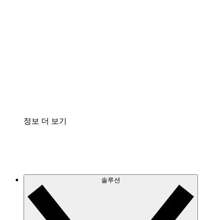
클라우드 인프라에 대한 이해도를 높이고 향후 변
화를 계획할 수 있습니다.
프로세스 액셀러레이터
프로세스 문서의 거버넌스를 표준화하고 개선할
수 있습니다.
Enterprise Shield
보안을 강화하고 세분화된 제어 계층을 추가할 수
있습니다.
정보 더 보기
솔루션