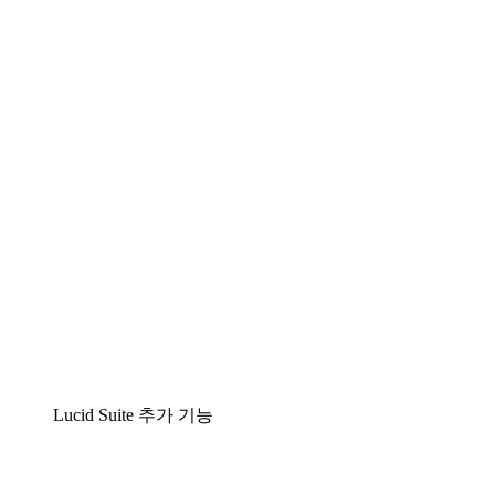
팀이 복잡성을 명확성으로 바꿀 수 있는 지능형 다
이어그램 작성 솔루션
Lucidspark
팀이 최고의 아이디어를 제시하고 실행할 수 있는
가상 화이트보드
airfocus
제품 관리 및 로드매핑
Lucid Suite 추가 기능
클라우드 액셀러레이터