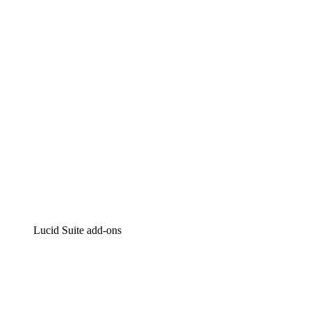
Intelligente diagrammen
Lucidspark
Online whiteboard
airfocus
Product management en roadmapping
Lucid Suite add-ons
Cloud versneller
Begrijp en plan toekomstige veranderingen aan je cloud in
Processversneller