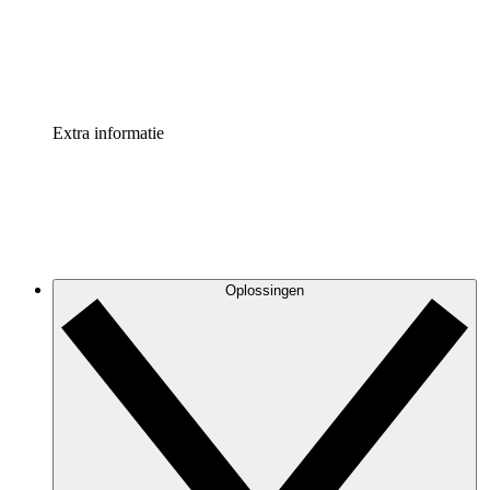
Standaardiseer en verbeter de beheer van procesdocument
Enterprise shield
Voeg een extra laag versterkte beveiliging en controle toe
Extra informatie
Oplossingen