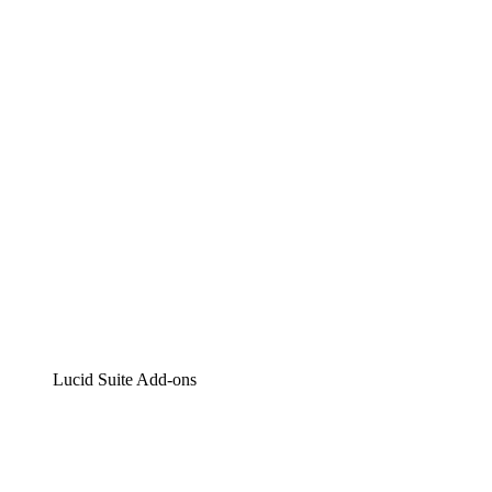
Lucidchart
Intelligente Diagrammerstellung
Lucidspark
Digitales Whiteboarding
airfocus
Produktmanagement und -roadmapping
Lucid Suite Add-ons
Cloud-Accelerator
Besseres Verständnis und Planung künftiger Cloud-Infra
Prozess-Accelerator