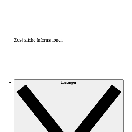
Governance der Prozessdokumentation vereinheitlichen u
Enterprise Shield
Zusätzliche Sicherheitslayer und granulare Zugriffskontrol
Zusätzliche Informationen
Lösungen