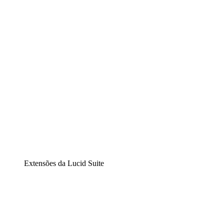
Diagramação inteligente
Lucidspark
Lousa interativa virtual
airfocus
Gestão de produtos e roadmaps
Extensões da Lucid Suite
Extensão Nuvem
Entenda e planeje melhor as mudanças futuras em sua
infraestrutura de nuvem.
Extensão Processos