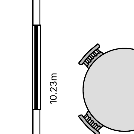
Plantas baixas são desenhos em escala que representam um espaço,
visto de cima.
Use esta planta baixa residencial para planejar seu espaço. Assim
você poderá ver se o espaço será adequado para o que será usado e
poderá antecipar qualquer mudança necessária ao projeto.