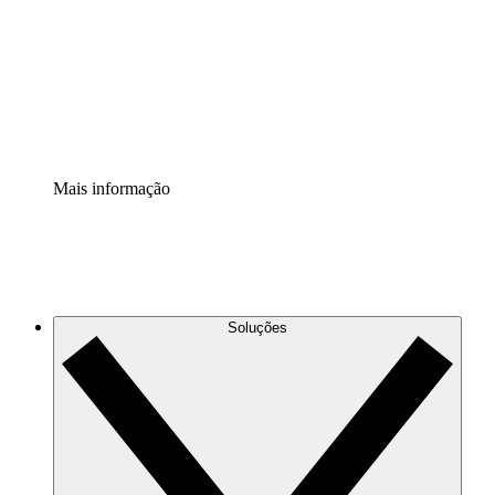
Padronize e melhore a governança da documentação de
processos.
Extensão de segurança
Adicione uma camada de segurança reforçada e
controle granular.
Mais informação
Soluções