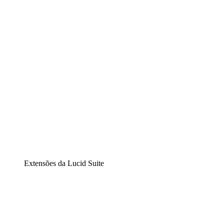
Diagramação inteligente
Lucidspark
Lousa interativa virtual
airfocus
Gestão de produtos e roadmaps
Extensões da Lucid Suite
Extensão Nuvem
Entenda e planeje melhor as mudanças futuras em sua
infraestrutura de nuvem.
Extensão Processos