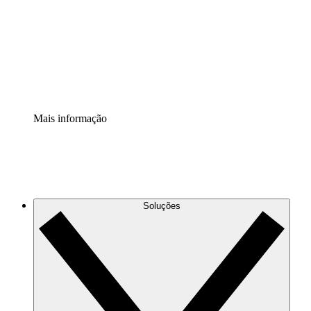
Padronize e melhore a governança da documentação de
processos.
Extensão de segurança
Adicione uma camada de segurança reforçada e
controle granular.
Mais informação
Soluções