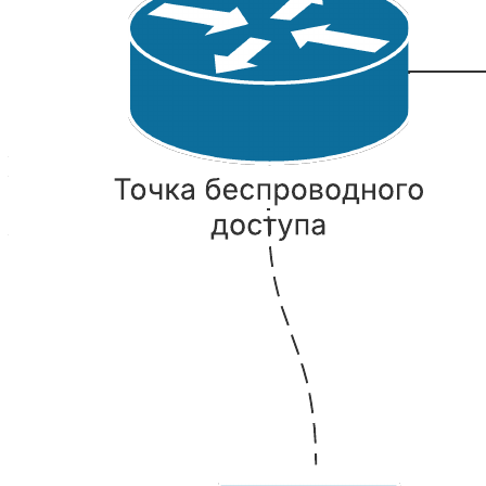
Наш шаблон поможет вам:
— наглядно представить компоненты несложной сети;
— понять, как перемещается информационный поток и как
взаимодействуют между собой разные устройства в пределах
сети;
— спроектировать собственную компьютерную сеть.
Откройте шаблон, чтобы подробнее рассмотреть наш пример
и настроить его под свою схему сети Cisco.
Похожие шаблоны