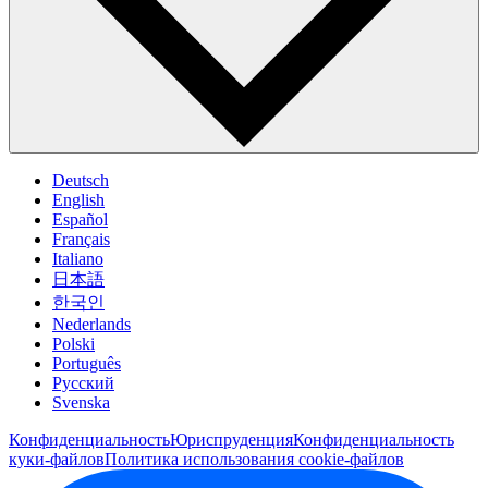
Deutsch
English
Español
Français
Italiano
日本語
한국인
Nederlands
Polski
Português
Pусский
Svenska
Конфиденциальность
Юриспруденция
Конфиденциальность
куки-файлов
Политика использования cookie-файлов