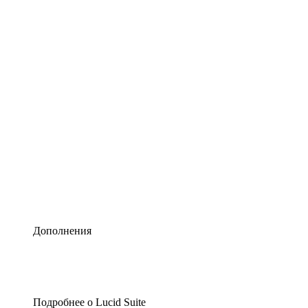
Умная схематизация
Lucidspark
Виртуальная доска для лучших идей
airfocus
Управление продуктами и дорожные карты
Дополнения
Подробнее о Lucid Suite