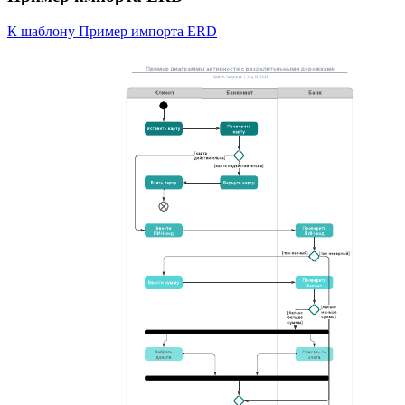
К шаблону Пример импорта ERD