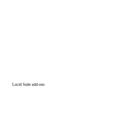
Intelligente diagrammen
Lucidspark
Online whiteboard
airfocus
Product management en roadmapping
Lucid Suite add-ons
Cloud versneller
Begrijp en plan toekomstige veranderingen aan je cloud in
Processversneller