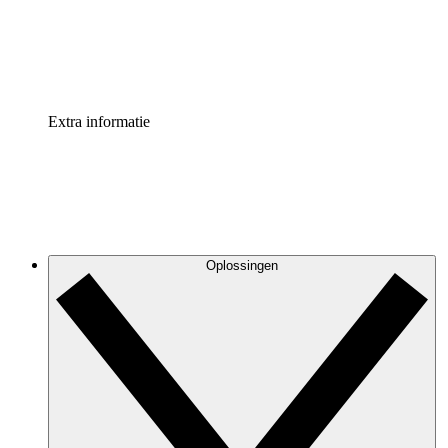
Standaardiseer en verbeter de beheer van procesdocument
Enterprise shield
Voeg een extra laag versterkte beveiliging en controle toe
Extra informatie
Oplossingen